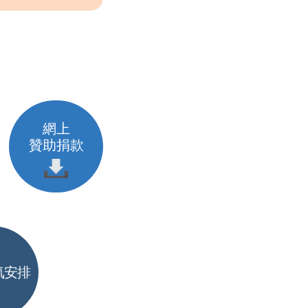
網上
贊助捐款
安排 ​