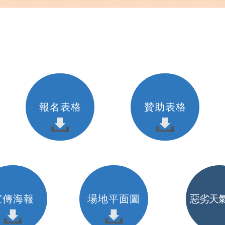
報名表格
贊助表格
宣傳海報
場地平面圖
惡劣天氣